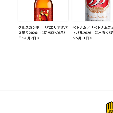
クルスカンポ／「パエリアタパ
ベトナム／「ベトナムフ
ス祭り2026」に初出店＜6月5
ィバル2026」に出店＜5
日～6月7日＞
～5月31日＞