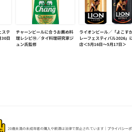
ェステ
チャーンビールに合うお薦め料
ライオンビール／「よこす
月30日
理レシピ⑩／タイ料理研究家ジ
レーフェスティバル2026」
ュン氏監修
店＜5月16日～5月17日＞
20歳未満の未成年者の購入や
飲酒は法律で禁止されています｜
プライバシーポ