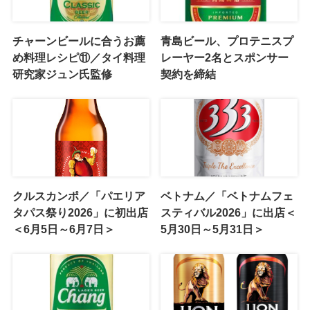
チャーンビールに合うお薦
青島ビール、プロテニスプ
め料理レシピ⑪／タイ料理
レーヤー2名とスポンサー
研究家ジュン氏監修
契約を締結
クルスカンポ／「パエリア
ベトナム／「ベトナムフェ
タパス祭り2026」に初出店
スティバル2026」に出店＜
＜6月5日～6月7日＞
5月30日～5月31日＞